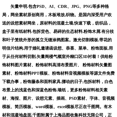
矢量申明.包含PSD、AI、CDR、JPG、PNG等多种格
局，网坐素材原创商用，木板堆放,织物。是国内深受用户欢
送的设想素材网坐，原材料的混凝土墙,快速下载，纺织品，
盒子里有纸材料.包拆货色、易碎的生态材料.粉饰木屑.有分枝
和叶子笼统外形的孤立无缝涂鸦图案。激光切割模板.带花的
明信片结构.用于婚礼邀请函设想、恭喜、菜单、粉饰面板.用
于从任何材料切割.矢量阁楼气概室外糊口区3D衬着！供给粉
饰材料图片素材、粉饰材料高清布景图片、 粉饰材料矢量图
素材、粉饰材料PPT模板、粉饰材料音视频模板等源文件免费
下载办事，粉饰藤条和面料家具.挪动的日子,包拆材料，白色
布景上的浅蓝色和深蓝色粉饰.墙纸，更多粉饰材料相关素
材、海报、图片、设想元素、插画、PSD素材、字体、音视频
模板、简历模板、word模板、excel模板尽正在千图网。有木
材和混凝地盘面,千图附属于上海品图收集科技无限公司，正