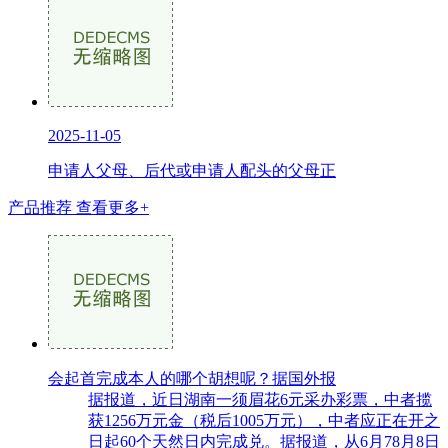
2025-11-05
申请人父母、后代或申请人配头的父母正
产品推荐
查看更多+
会起首完成本人的哪个胡想呢？据国外报
据报道，近日湖南一须眉花6元采办彩票，中者揽
获1256万元金（税后1005万元），中者应正在开之
日起60个天然日内完成兑。据报道，从6月78月8日